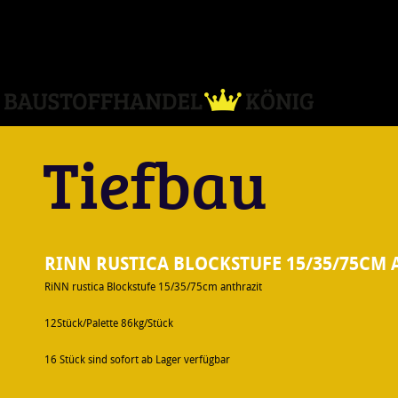
Direkt zum Inhalt
Tiefbau
RINN RUSTICA BLOCKSTUFE 15/35/75CM
RiNN rustica Blockstufe 15/35/75cm anthrazit
12Stück/Palette 86kg/Stück
16 Stück sind sofort ab Lager verfügbar