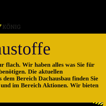
ustoffe
r flach. Wir haben alles was Sie für
enötigen. Die aktuellen
s dem Bereich Dachausbau finden Sie
e und im Bereich Aktionen. Wir bieten