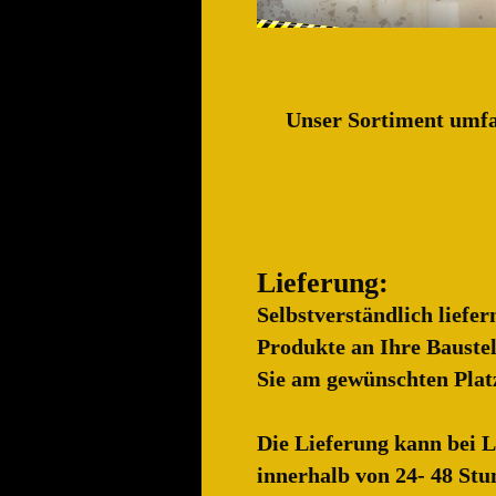
Unser Sortiment umfas
Lieferung:
Selbstverständlich liefer
Produkte an Ihre Baustel
Sie am gewünschten Plat
Die Lieferung kann bei L
innerhalb von 24- 48 Stu