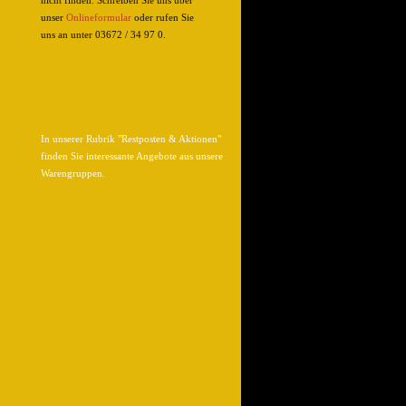
nicht finden. Schreiben Sie uns über
unser
Onlineformular
oder rufen Sie
uns an unter 03672 / 34 97 0.
Restposten
In unserer Rubrik "Restposten & Aktionen"
finden Sie interessante Angebote aus unsere
Warengruppen.