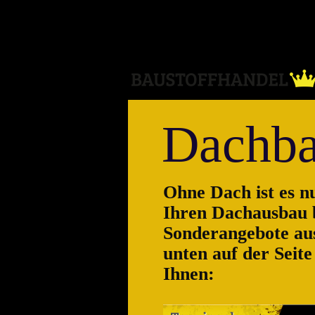
Direkt zum Inhalt
Dachba
Ohne Dach ist es nu
Ihren Dachausbau b
Sonderangebote au
unten auf der Seit
Ihnen: